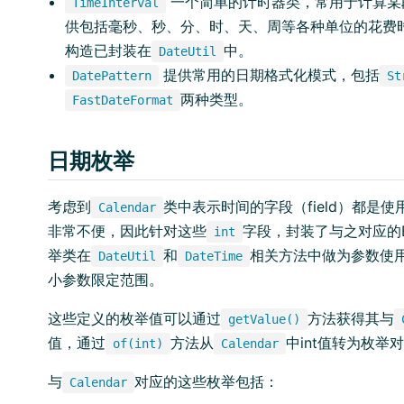
一个简单的计时器类，常用于计算某
TimeInterval
供包括毫秒、秒、分、时、天、周等各种单位的花费
构造已封装在
中。
DateUtil
提供常用的日期格式化模式，包括
DatePattern
St
两种类型。
FastDateFormat
日期枚举
考虑到
类中表示时间的字段（field）都是使
Calendar
非常不便，因此针对这些
字段，封装了与之对应的
int
举类在
和
相关方法中做为参数使
DateUtil
DateTime
小参数限定范围。
这些定义的枚举值可以通过
方法获得其与
getValue()
值，通过
方法从
中int值转为枚举
of(int)
Calendar
与
对应的这些枚举包括：
Calendar