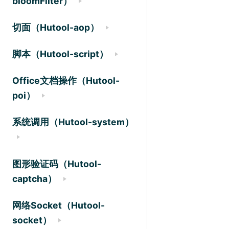
bloomFilter）
切面（Hutool-aop）
脚本（Hutool-script）
Office文档操作（Hutool-
poi）
系统调用（Hutool-system）
图形验证码（Hutool-
captcha）
网络Socket（Hutool-
socket）