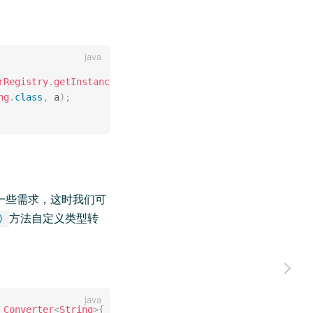
：
rRegistry
.
getInstance
(
)
;
ng
.
class
,
 a
)
;
的一些需求，这时我们可
方法自定义类型转
)
Converter
<
String
>
{