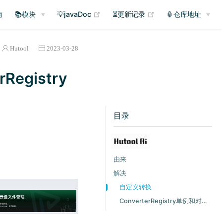
(opens new window)
(opens new window
南
📚模块
💡javaDoc
⏳更新记录
🏮仓库地址
Hutool
2023-03-28
egistry
目录
由来
解决
自定义转换
ConverterRegistry单例和对象模式