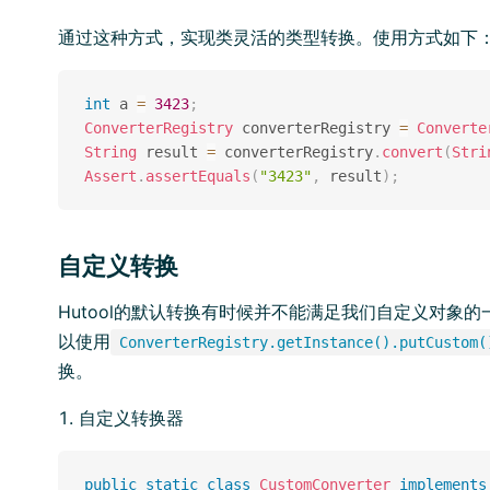
通过这种方式，实现类灵活的类型转换。使用方式如下
int
 a 
=
3423
;
ConverterRegistry
 converterRegistry 
=
Converte
String
 result 
=
 converterRegistry
.
convert
(
Stri
Assert
.
assertEquals
(
"3423"
,
 result
)
;
自定义转换
Hutool的默认转换有时候并不能满足我们自定义对象
以使用
ConverterRegistry.getInstance().putCustom(
换。
自定义转换器
public
static
class
CustomConverter
implements