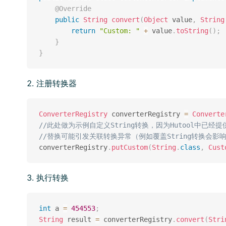
@Override
public
String
convert
(
Object
 value
,
String
return
"Custom: "
+
 value
.
toString
(
)
;
}
}
注册转换器
ConverterRegistry
 converterRegistry 
=
Converte
//此处做为示例自定义String转换，因为Hutool中已经提
//替换可能引发关联转换异常（例如覆盖String转换会影
converterRegistry
.
putCustom
(
String
.
class
,
Cust
执行转换
int
 a 
=
454553
;
String
 result 
=
 converterRegistry
.
convert
(
Stri