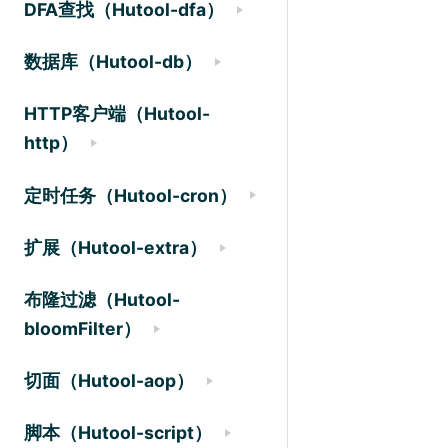
DFA查找（Hutool-dfa）
数据库（Hutool-db）
HTTP客户端（Hutool-
http）
定时任务（Hutool-cron）
扩展（Hutool-extra）
布隆过滤（Hutool-
bloomFilter）
切面（Hutool-aop）
脚本（Hutool-script）