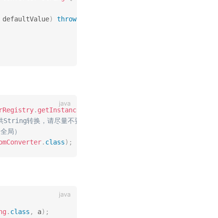
 defaultValue
)
throws
IllegalArgumentException
{
rRegistry
.
getInstance
(
)
;
供String转换，请尽量不要替换
响全局）
omConverter
.
class
)
;
ng
.
class
,
 a
)
;