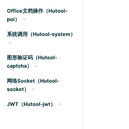
Office文档操作（Hutool-
poi）
系统调用（Hutool-system）
图形验证码（Hutool-
captcha）
网络Socket（Hutool-
socket）
JWT（Hutool-jwt）