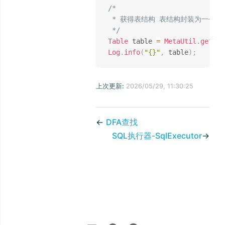
/*

 * 获得表结构 表结构封装为一个表
 */
Table
 table 
=
MetaUtil
.
getTab
Log
.
info
(
"{}"
,
 table
)
;
上次更新:
2026/05/29, 11:30:25
←
DFA查找
SQL执行器-SqlExecutor
→