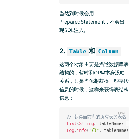
当然到时候会用
PreparedStatement，不会出
现SQL注入。
2.
和
Table
Column
这两个对象主要是描述数据库表
结构的，暂时和ORM本身没啥
关系，只是当你想获得一些字段
信息的时候，这样来获得表结构
信息：
// 获得当前库的所有表的表名
List
<
String
>
 tableNames 
=
Met
Log
.
info
(
"{}"
,
 tableNames
)
;