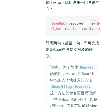
这个Map下此用户第一门考试的
ID：
BeanPath
 resolver 
=
new
BeanP
Object
 result 
=
 resolver
.
get
(
只需两句（甚至一句）即可完成
复杂Bean中各层次对象的获
取。
说明： 为了简化
BeanPath
的使用，Hutool在BeanUtil
中也加入了快捷入口方法：
，
BeanUtil.getProperty
这个方法的命名更容易理解
（毕竟BeanPath不但可以解
析Bean，而且可以解析Map