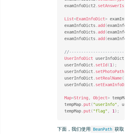
examInfoDict2
.
setAnswerIs
(
0
)
;
List
<
ExamInfoDict
>
 examInfoDi
examInfoDicts
.
add
(
examInfoDic
examInfoDicts
.
add
(
examInfoDic
examInfoDicts
.
add
(
examInfoDic
//-------------------------
UserInfoDict
 userInfoDict 
=
n
userInfoDict
.
setId
(
1
)
;
userInfoDict
.
setPhotoPath
(
"yx
userInfoDict
.
setRealName
(
"张三
userInfoDict
.
setExamInfoDict
(
Map
<
String
,
Object
>
 tempMap 
=
tempMap
.
put
(
"userInfo"
,
 userI
tempMap
.
put
(
"flag"
,
1
)
;
下面，我们使用
获取
BeanPath