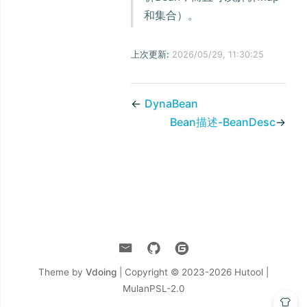
和集合）。
上次更新:
2026/05/29, 11:30:25
←
DynaBean
Bean描述-BeanDesc
→
Theme by
Vdoing
| Copyright © 2023-2026
Hutool |
MulanPSL-2.0