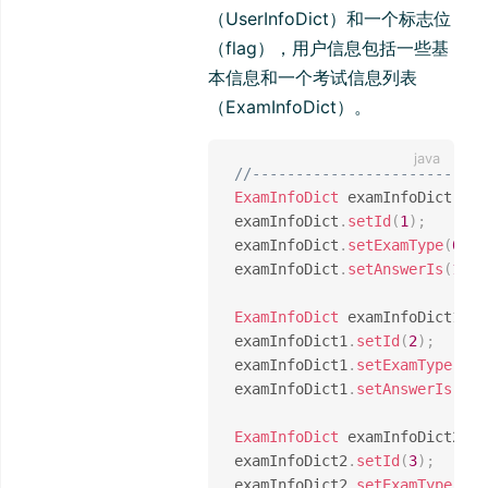
（UserInfoDict）和一个标志位
（flag），用户信息包括一些基
本信息和一个考试信息列表
（ExamInfoDict）。
//-------------------------
ExamInfoDict
 examInfoDict 
=
n
examInfoDict
.
setId
(
1
)
;
examInfoDict
.
setExamType
(
0
)
;
examInfoDict
.
setAnswerIs
(
1
)
;
ExamInfoDict
 examInfoDict1 
=
examInfoDict1
.
setId
(
2
)
;
examInfoDict1
.
setExamType
(
0
)
;
examInfoDict1
.
setAnswerIs
(
0
)
;
ExamInfoDict
 examInfoDict2 
=
examInfoDict2
.
setId
(
3
)
;
examInfoDict2
.
setExamType
(
1
)
;